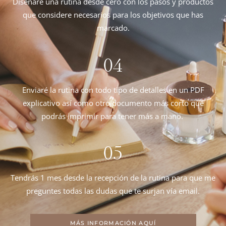
Diseñaré una rutina desde cero con los pasos y productos
que considere necesarios para los objetivos que has
marcado.
04
Enviaré la rutina con todo tipo de detalles en un PDF
explicativo así como otro documento más corto que
podrás imprimir para tener más a mano.
05
Tendrás 1 mes desde la recepción de la rutina para que me
preguntes todas las dudas que te surjan vía email.
MÁS INFORMACIÓN AQUÍ