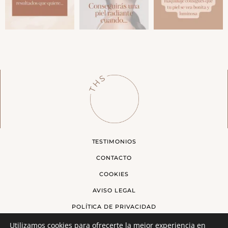
TESTIMONIOS
CONTACTO
COOKIES
AVISO LEGAL
POLÍTICA DE PRIVACIDAD
CONDICIONES GENERALES DE VENTA
Utilizamos cookies para ofrecerte la mejor experiencia en