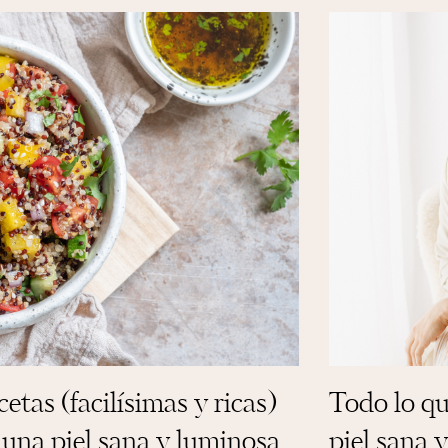
etas (facilísimas y ricas)
Todo lo qu
 una piel sana y luminosa
piel sana 