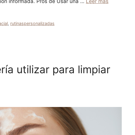
sión informada. Pros de Usar una …
Leer más
acial
,
rutinaspersonalizadas
a utilizar para limpiar